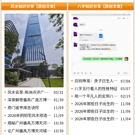
风水知识分享【原创文章】
八字知识分享【原创文章】
应验神准：庚子日生人丙
07/06
午流年运势判断的应验结
八字五行看人的性格特征
05/07
风水名家-陈洲点评广州
05/31
果
用一个平凡人的实例八字
02/19
广交会芭洲交易中心大楼
深度解密番禺广晟万博中
01/30
论断2026马年的流年运势
的风水态势
2026年那些日子出生的人
11/08
心写字楼商铺商业不竞气
奇门遁甲择吉诀窍
11/09
会大不利之四：‘庚子’
2026年那些日子出生的人
的风水原因
11/06
2026年阴阳宅风水修造动
日元
11/09
会大不利之三：‘丙子’
2026年那些日子出生的人
11/04
土入宅择吉需知
日元
揭秘广州番禺万博天河城
10/30
会大不利之二：‘壬子’
玄妙的风水布局
日元
论广州番禺万博天河城玄
10/30