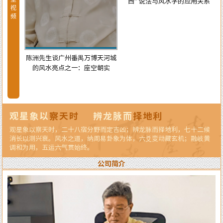
西” 说法与风水学的应用关系
视
频
陈洲先生谈广州番禺万博天河城
的风水亮点之一：座空朝实
天河城
龙纳水
观星象以
察天时
辨龙脉而
择地利
观星象以察天时，二十八宿分野而定吉凶；辨龙脉而择地利，七十二候
消长以测兴衰。风水之道，纳周易卦象为体，六爻变动藏玄机；融岐黄
调和为用，五运六气贯始终。
公司简介