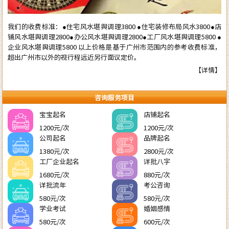
我们的收费标准：●住宅风水堪舆调理3800 ●住宅装修布局风水3800●店
铺风水堪舆调理2800●办公风水堪舆调理2800●工厂风水堪舆调理5800 ●
企业风水堪舆调理5800 以上价格是基于广州市范围内的参考收费标准，
超出广州市以外的视行程远近另行面议定价。
【详情】
咨询服务项目
宝宝起名
店铺起名
1200元/次
1200元/次
公司起名
品牌起名
1380元/次
2800元/次
工厂企业起名
详批八字
1680元/次
880元/次
详批流年
考公咨询
580元/次
580元/次
学业考试
婚姻感情
580元/次
600元/次