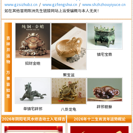
www.gzsizhubz.cn
/
www.gzfengshui.cn
/
www.shzhzhouyiyuce.cn
如在其他冒用陈洲先生链接网站上当受骗概与本人无关！
吉祥开运物 万事皆如意
镇宅宝鼎
招财金蟾
聚宝盆
辟邪貔貅
单镇宅辟邪
八卦龙龟
2026年阴阳宅风水修造动土入宅择吉
2026年十二生肖流年运势概论
需知