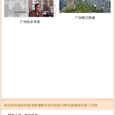
广州珠江新城
广州风水专家
顺企网
百度百科
新浪微博
腾讯空间
蓝色河畔
百度
搜狐
58
豆丁
百姓