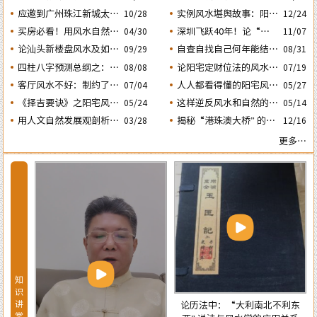
的风水态势
动土入宅择吉需知
人会大不利之二：‘壬
应邀到广州珠江新城太平
实例风水堪舆故事：阳宅
10/28
12/24
子’ 日元
洋金融大厦堪舆调理风水
凶灶惹出来的凶祸与化解
买房必看！用风水自然环
深圳飞跃40年！论“大
04/30
11/07
方法
境观教你怎样选购住宅房
鹏戏龟”和“儒子牛”的风
论汕头新楼盘风水及如何
自查自找自己何年能结婚
08/31
09/29
子及正确的装修布局规划
水格局……
生子？四柱“红鸾、天
正确化解“门、主、灶”
四柱八字预测总纲之：生
论阳宅定财位法的风水依
08/08
07/19
的煞气
喜” 二星临年运是否就一
成四柱八字的依据及日月
据及怎样正确运用财位催
客厅风水不好：制约了家
人人都看得懂的阳宅风水
07/04
05/27
定能结婚生子？
五星主政的各自特性……
财
庭运势及汕头经济发
通用口诀
《择吉要诀》之阳宅风水
这样逆反风水和自然的室
05/24
05/14
展……
择日法
内布局房子，千万不能
用人文自然发展观剖析相
揭秘“港珠澳大桥” 的建
03/28
12/16
买！
学论中“三庭五官” 流年
设：隐藏着大陆与香港的
更多…
运程设定的依据
风水大战！
知
识
讲
论历法中：“大利南北不利东
堂