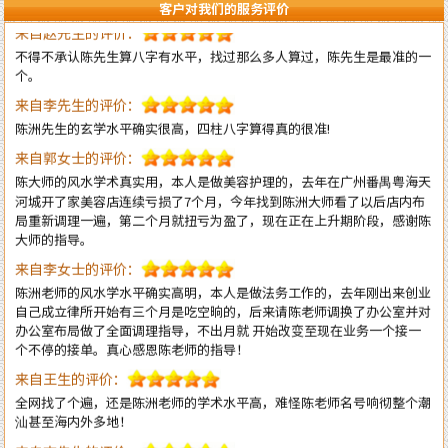
客户对我们的服务评价
不得不承认陈先生算八字有水平，找过那么多人算过，陈先生是最准的一
个。
来自李先生的评价：
陈洲先生的玄学水平确实很高，四柱八字算得真的很准!
来自郭女士的评价：
陈大师的风水学术真实用，本人是做美容护理的，去年在广州番禺粤海天
河城开了家美容店连续亏损了7个月，今年找到陈洲大师看了以后店内布
局重新调理一遍，第二个月就扭亏为盈了，现在正在上升期阶段，感谢陈
大师的指导。
来自李女士的评价：
陈洲老师的风水学水平确实高明，本人是做法务工作的，去年刚出来创业
自己成立律所开始有三个月是吃空晌的，后来请陈老师调换了办公室并对
办公室布局做了全面调理指导，不出月就 开始改变至现在业务一个接一
个不停的接单。真心感恩陈老师的指导！
来自王生的评价：
全网找了个遍，还是陈洲老师的学术水平高，难怪陈老师名号响彻整个潮
汕甚至海内外多地！
来自李先生的评价：
不得承认老师的水平高，上个月找老师调理一下住宅风水，这个月的运势
就开始转变得顺利了，生意也兴旺起来了。给一百个赞