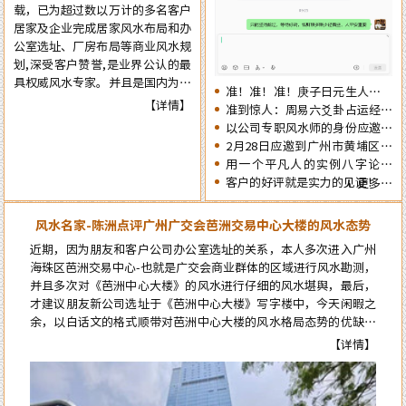
载，已为超过数以万计的多名客户
觉，提前了解一下2026年十二生
居家及企业完成居家风水布局和办
肖的流年运势情况为未来的一年提
公室选址、厂房布局等商业风水规
前布局，争取更大的成就……
划,深受客户赞誉,是业界公认的最
具权威风水专家。并且是国内为数
准！准！准！庚子日元生人丙午
不多的资深四柱周易预测师，在四
【详情】
流年的运势判断实例
准到惊人：周易六爻卦占运经典
十余年的预测生涯中，四柱及周易
案例分享
以公司专职风水师的身份应邀出
预测案例达二、三十万例以上，准
席《星橙网络科技公司》成立5
2月28日应邀到广州市黄埔区为
确率在98%以上。
周年庆典
朋友的亲戚堪舆住房风水
用一个平凡人的实例八字论断
2026马年的流年运势
客户的好评就是实力的见证！
更多…
风水名家-陈洲点评广州广交会芭洲交易中心大楼的风水态势
近期，因为朋友和客户公司办公室选址的关系，本人多次进入广州
海珠区芭洲交易中心-也就是广交会商业群体的区域进行风水勘测，
并且多次对《芭洲中心大楼》的风水进行仔细的风水堪舆，最后，
才建议朋友新公司选址于《芭洲中心大楼》写字楼中，今天闲暇之
来自郭女士的评价：
余，以白话文的格式顺带对芭洲中心大楼的风水格局态势的优缺点
进行点评。而要想更科学的论断芭洲中心大楼的风水格局态势，就
陈大师的风水学术真实用，本人是做美容护理的，去年在广州番禺粤海天
【详情】
必须先了解知道芭洲中心大楼及本区位的风水来龙源头…
河城开了家美容店连续亏损了7个月，今年找到陈洲大师看了以后店内布
局重新调理一遍，第二个月就扭亏为盈了，现在正在上升期阶段，感谢陈
大师的指导。