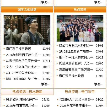
妙的风水布局
更多…
更多…
国学文化讲堂
热点资讯
以公司专职风水师的身份
04/01
奇门遁甲择吉诀窍
11/09
应邀出席《星橙网络科技
2月28日应邀到广州市黄
03/09
公司》成立5周年庆典
2026年那些日子出生的人
11/08
埔区为朋友的亲戚堪舆住
用一个平凡人的实例八字
02/19
会大不利之四：‘庚子’
房风水
从易学理念的角度分析蔡
11/11
论断2026马年的流年运势
周易预测例题解：六爻占
02/05
日元
英文“谋独” 之路还能走
女人：什么样的八字才算
10/10
卜2026年流年运势卦象分
深度解密番禺广晟万博中
01/30
多远？
好命？女命六十条断语及
析
​从四柱学的角度论怎样掌
07/05
心写字楼商铺商业不竞气
奇门遁甲择吉诀窍
注解
11/09
握命运及怎样正确化解流
深圳飞跃40年！论“大鹏
的风水原因
11/07
年运程中的灾祸
戏龟”和“儒子牛”的风水
更多…
更多…
格局……
热点资讯—风水趣闻
热点资讯—奇门遁甲
风水名家-陈洲点评广州
准到惊人：周易六爻卦占
05/31
04/22
广交会芭洲交易中心大楼
运经典案例分享
2026年阴阳宅风水修造
2026年那些日子出生的
11/09
11/04