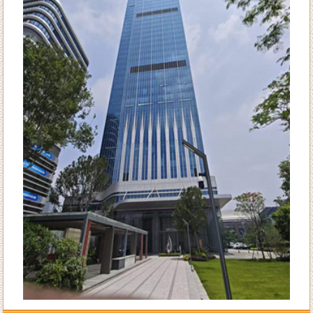
来自李女士的评价：
陈洲老师的风水学水平确实高明，本人是做法务工作的，去年刚出来创业
自己成立律所开始有三个月是吃空晌的，后来请陈老师调换了办公室并对
办公室布局做了全面调理指导，不出月就 开始改变至现在业务一个接一
个不停的接单。真心感恩陈老师的指导！
来自王生的评价：
全网找了个遍，还是陈洲老师的学术水平高，难怪陈老师名号响彻整个潮
汕甚至海内外多地！
来自李先生的评价：
不得承认老师的水平高，上个月找老师调理一下住宅风水，这个月的运势
就开始转变得顺利了，生意也兴旺起来了。给一百个赞
来自王小姐的评价：
大师就是大师的水平，看风水不只是遵循古法，而且科学实用，我只信任
陈洲先生！
来自孙先生的评价：
找陈洲老师先生算八字算流年已有13个年头了，每一年的运势都算得很
准，老师算我去年八月会有一次意外破财，真的应时就被诈骗了一笔不小
不大的钱。
来自赵先生的评价：