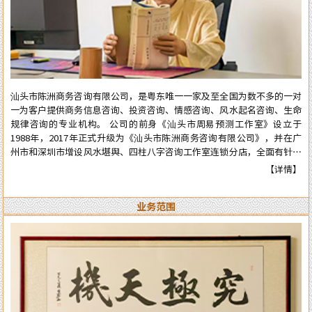
汕头市陈洲商务咨询有限公司，是粤东唯一一家及至全国为数不多的一对
一为客户提供商务信息咨询、投资咨询、情感咨询、风水起名咨询、生命
规律咨询的专业机构。 公司的前身《汕头市周易预测工作室》设立于
1988年，2017年正式升级为《汕头市陈洲商务咨询有限公司》，并在广
州市和深圳市增设风水堪舆、四柱八字咨询工作室连锁分店，全面有针对
性地为在广州市和深圳市工作、生活的广大广州、深圳客户提供咨询服
【详情】
务。 从工作室到公司成立多年来广泛服务于:企业、个人、机构等各类行
业领域，公司对外的服务宗旨是：顾客至上、实在真诚、认真负责、权威
业务范围
可信。近四十年来深得众多新老客户的高度好评和信任。 陈洲先生是三
十年前在汕头市与张克明、胡玉尺名老先生齐名的老牌预测师、风水师。
几十年来专业于四柱八字的预测、周易六爻占卜、风水堪舆调理，各种喜
庆择吉等。一生以直言敢断的风格，从不虚言巧语的业德而深受广大各界
人士的高度好评和信赖。时间能证明实力，陈洲先生能够三十多年从业至
今，口碑越来越好，客户越来越多，可想而知陈洲先生的学术修为的高深
程度！ 陈洲先生研究运用易学近四十年、学术上:理论基础高深，博取众
家之长，经验丰富、见解独到、业德高尚。 本公司网站对外服务项目，