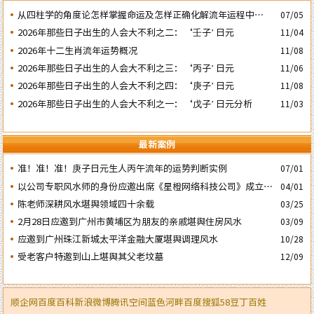
​从四柱学的角度论怎样掌握命运及怎样正确化解流年运程中的灾
07/05
祸
2026年那些日子出生的人会大不利之二：‘壬子’ 日元
11/04
2026年十二生肖流年运势概况
11/08
2026年那些日子出生的人会大不利之三：‘丙子’ 日元
11/06
2026年那些日子出生的人会大不利之四：‘庚子’ 日元
11/08
2026年那些日子出生的人会大不利之一：‘戊子’ 日元分析
11/03
最新案例
准！准！准！庚子日元生人丙午流年的运势判断实例
07/01
以公司专职风水师的身份应邀出席《星橙网络科技公司》成立5
04/01
周年庆典
陈老师深耕风水堪舆领域四十余载
03/25
2月28日应邀到广州市黄埔区为朋友的亲戚堪舆住房风水
03/09
应邀到广州珠江新城太平洋金融大厦堪舆调理风水
10/28
受老客户特邀到山上堪舆其父老坟墓
12/09
顺企网
百度百科
新浪微博
腾讯空间
蓝色河畔
百度
搜狐
58
豆丁
百姓