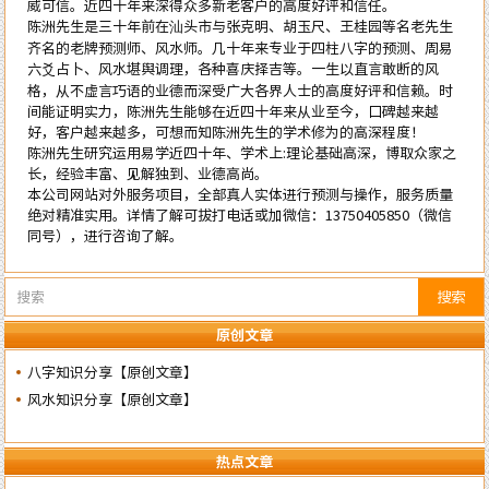
威可信。近四十年来深得众多新老客户的高度好评和信任。
陈洲先生是三十年前在汕头市与张克明、胡玉尺、王桂园等名老先生
齐名的老牌预测师、风水师。几十年来专业于四柱八字的预测、周易
六爻占卜、风水堪舆调理，各种喜庆择吉等。一生以直言敢断的风
格，从不虚言巧语的业德而深受广大各界人士的高度好评和信赖。时
间能证明实力，陈洲先生能够在近四十年来从业至今，口碑越来越
好，客户越来越多，可想而知陈洲先生的学术修为的高深程度！
陈洲先生研究运用易学近四十年、学术上:理论基础高深，博取众家之
长，经验丰富、见解独到、业德高尚。
本公司网站对外服务项目，全部真人实体进行预测与操作，服务质量
绝对精准实用。详情了解可拔打电话或加微信：
13750405850
（微信
同号），进行咨询了解。
搜索
原创文章
八字知识分享【原创文章】
风水知识分享【原创文章】
热点文章