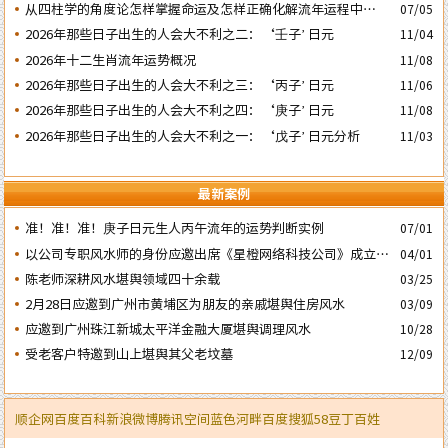
​从四柱学的角度论怎样掌握命运及怎样正确化解流年运程中的灾
07/05
祸
2026年那些日子出生的人会大不利之二：‘壬子’ 日元
11/04
2026年十二生肖流年运势概况
11/08
2026年那些日子出生的人会大不利之三：‘丙子’ 日元
11/06
2026年那些日子出生的人会大不利之四：‘庚子’ 日元
11/08
2026年那些日子出生的人会大不利之一：‘戊子’ 日元分析
11/03
最新案例
准！准！准！庚子日元生人丙午流年的运势判断实例
07/01
以公司专职风水师的身份应邀出席《星橙网络科技公司》成立5
04/01
周年庆典
陈老师深耕风水堪舆领域四十余载
03/25
2月28日应邀到广州市黄埔区为朋友的亲戚堪舆住房风水
03/09
应邀到广州珠江新城太平洋金融大厦堪舆调理风水
10/28
受老客户特邀到山上堪舆其父老坟墓
12/09
顺企网
百度百科
新浪微博
腾讯空间
蓝色河畔
百度
搜狐
58
豆丁
百姓