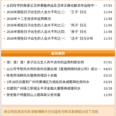
​从四柱学的角度论怎样掌握命运及怎样正确化解流年运程中的灾
07/05
祸
2026年那些日子出生的人会大不利之二：‘壬子’ 日元
11/04
2026年十二生肖流年运势概况
11/08
2026年那些日子出生的人会大不利之三：‘丙子’ 日元
11/06
2026年那些日子出生的人会大不利之四：‘庚子’ 日元
11/08
2026年那些日子出生的人会大不利之一：‘戊子’ 日元分析
11/03
最新案例
准！准！准！庚子日元生人丙午流年的运势判断实例
07/01
以公司专职风水师的身份应邀出席《星橙网络科技公司》成立5
04/01
周年庆典
陈老师深耕风水堪舆领域四十余载
03/25
2月28日应邀到广州市黄埔区为朋友的亲戚堪舆住房风水
03/09
应邀到广州珠江新城太平洋金融大厦堪舆调理风水
10/28
受老客户特邀到山上堪舆其父老坟墓
12/09
顺企网
百度百科
新浪微博
腾讯空间
蓝色河畔
百度
搜狐
58
豆丁
百姓