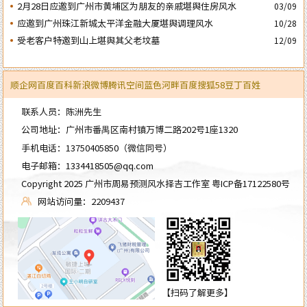
2月28日应邀到广州市黄埔区为朋友的亲戚堪舆住房风水
03/09
应邀到广州珠江新城太平洋金融大厦堪舆调理风水
10/28
受老客户特邀到山上堪舆其父老坟墓
12/09
顺企网
百度百科
新浪微博
腾讯空间
蓝色河畔
百度
搜狐
58
豆丁
百姓
联系人员：陈洲先生
公司地址：广州市番禺区南村镇万博二路202号1座1320
手机电话：
13750405850
（微信同号）
电子邮箱：
1334418505@qq.com
Copyright 2025 广州市周易预测风水择吉工作室
粤ICP备17122580号
网站访问量：2209437
【扫码了解更多】