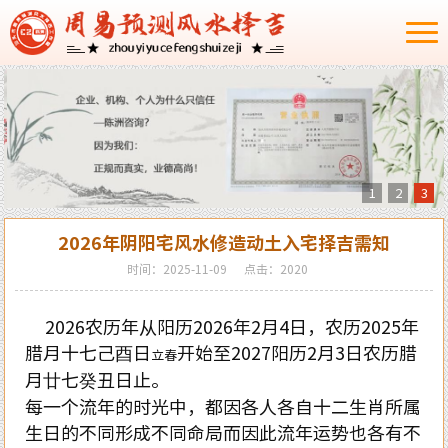
1
2
3
2026年阴阳宅风水修造动土入宅择吉需知
时间：2025-11-09
点击：2020
2026农历年从阳历2026年2月4日，农历2025年
腊月十七己酉日
开始至2027阳历2月3日农历腊
立春
月廿七癸丑日止。
每一个流年的时光中，都因各人各自十二生肖所属
生日的不同形成不同命局而因此流年运势也各有不