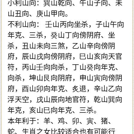
小利山向：巽山乾向、午山子向、未
山丑向、庚山甲向。
不利山向： 壬山丙向坐杀，子山午向
年克、三杀，癸山丁向傍阴府、坐
杀，丑山未向三煞，乙山辛向傍阴
府，辰山戌向傍阴府，巳山亥向天官
符，丙山壬向向杀，丁山癸向年克、
向杀，坤山艮向阴府，申山寅向傍阴
府，酉山卯向年克、炙退，辛山乙向
浮天空，戌山辰向地官符，乾山巽向
年克，亥山巳向年克、三杀。
本年利于：羊、鸡、卯、寅、猪、
蛇、生肖之女比较适合也有可能行