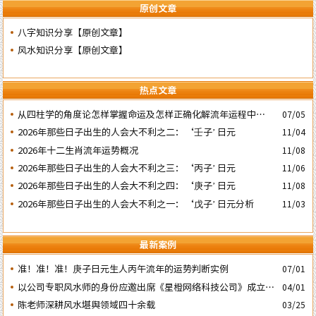
原创文章
八字知识分享【原创文章】
风水知识分享【原创文章】
热点文章
​从四柱学的角度论怎样掌握命运及怎样正确化解流年运程中的灾
07/05
祸
2026年那些日子出生的人会大不利之二：‘壬子’ 日元
11/04
2026年十二生肖流年运势概况
11/08
2026年那些日子出生的人会大不利之三：‘丙子’ 日元
11/06
2026年那些日子出生的人会大不利之四：‘庚子’ 日元
11/08
2026年那些日子出生的人会大不利之一：‘戊子’ 日元分析
11/03
最新案例
准！准！准！庚子日元生人丙午流年的运势判断实例
07/01
以公司专职风水师的身份应邀出席《星橙网络科技公司》成立5
04/01
周年庆典
陈老师深耕风水堪舆领域四十余载
03/25