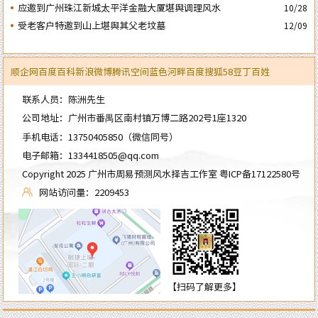
应邀到广州珠江新城太平洋金融大厦堪舆调理风水
10/28
受老客户特邀到山上堪舆其父老坟墓
12/09
顺企网
百度百科
新浪微博
腾讯空间
蓝色河畔
百度
搜狐
58
豆丁
百姓
联系人员：陈洲先生
公司地址：广州市番禺区南村镇万博二路202号1座1320
手机电话：
13750405850
（微信同号）
电子邮箱：
1334418505@qq.com
Copyright 2025 广州市周易预测风水择吉工作室
粤ICP备17122580号
网站访问量：2209453
【扫码了解更多】