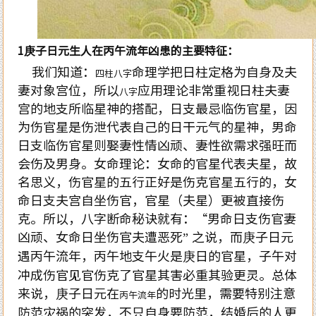
1
庚子日元生人在丙午流年凶患的主要特征：
我们知道：
命理学把日柱定格为自身及夫
四柱八字
妻对象宫位，所以
应用理论非常重视日柱夫妻
八字
宫的地支所临星神的搭配，日支最忌临伤官星，因
为伤官星是伤泄代表自己的日干元气的星神，男命
日支临伤官星则娶妻性情凶顽、妻性欲需求强旺而
会伤及男身。女命理论：女命的官星代表夫星，故
名思义，伤官星的五行正好是伤克官星五行的，女
命日支夫宫自坐伤官，官星（夫星）更被直接伤
克。所以，八字断命秘诀就有：“男命日支伤官妻
凶顽、女命日坐伤官夫遭恶死” 之说，而庚子日元
遇丙午流年，丙午地支午火是庚日的官星，子午对
冲成伤官见官伤克了官星其害必重其验更灵。总体
来说，庚子日元在
的时光里，需要特别注意
丙午流年
防范灾祸的突发，不只自身要防范，结婚后的人更