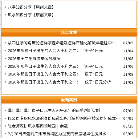
八字知识分享【原创文章】
风水知识分享【原创文章】
热点文章
​从四柱学的角度论怎样掌握命运及怎样正确化解流年运程中的灾
07/05
祸
2026年那些日子出生的人会大不利之二：‘壬子’ 日元
11/04
2026年十二生肖流年运势概况
11/08
2026年那些日子出生的人会大不利之三：‘丙子’ 日元
11/06
2026年那些日子出生的人会大不利之四：‘庚子’ 日元
11/08
2026年那些日子出生的人会大不利之一：‘戊子’ 日元分析
11/03
最新案例
准！准！准！庚子日元生人丙午流年的运势判断实例
07/01
以公司专职风水师的身份应邀出席《星橙网络科技公司》成立5
04/01
周年庆典
陈老师深耕风水堪舆领域四十余载
03/25
2月28日应邀到广州市黄埔区为朋友的亲戚堪舆住房风水
03/09