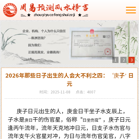
1
2
3
2026年那些日子出生的人会大不利之四：‘庚子’ 日
元
时间：2025-11-08
点击：4007
庚子日元出生的人，庚金日干坐子水支辰上，
子水是
干的伤官星，俗称“
” ，庚子日元
庚日
日坐伤官
逢丙午流年，流年天克地冲日元，日支子水伤官与
流年支午火官星对冲，为日与流年伤官见官，八字