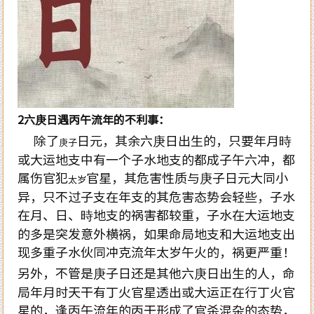
2
六庚日遇丙午流年的不利事：
除了
日元，其余六庚日出生的，只要年月時
庚子
或大运地支中有一个子水地支的都成子午六冲，都
属伤官犯
官星，其危害性质与庚子日元大同小
太岁
异，只不过子支在年支的其危害态势会轻些，子水
在月、日、時地支的祸害都较重，子水在大运地支
的多是突发意外横祸，如果命局地支和大运地支出
现多重子水伙同冲克流年太岁午火的，祸更严重！
另外，不管是庚子日还是其他六庚日出生的人，命
局年月时天干有丁火官星透出或大运正在行丁火官
星的，逢丙午流年的丙干形成了官杀混杂的态势，