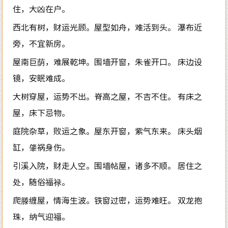
住，大凶在户。
西北有树，财运光顾。屋型如舟，难活到头。 瀑布近
旁，不宜新房。
屋南巨荫，难展乾坤。围墙开窗，朱雀开口。 床边设
镜，安眠难成。
大树穿屋，运势不出。脊高之屋，不吉不住。 有床之
屋，床下忌物。
庭院杂草，败运之象。屋东开窗，紫气东来。 床头烟
缸，肇祸身伤。
引溪入院，财走人空。围墙帖屋，诸多不顺。 居住之
处，随俗福禄。
爬滕缠屋，情海生波。铁窗过密，运势难旺。 双龙抱
珠，纳气迎福。