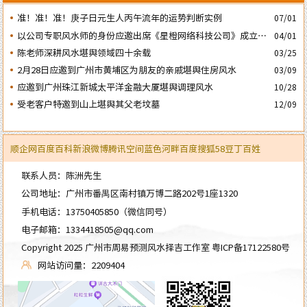
准！准！准！庚子日元生人丙午流年的运势判断实例
07/01
以公司专职风水师的身份应邀出席《星橙网络科技公司》成立5
04/01
周年庆典
陈老师深耕风水堪舆领域四十余载
03/25
2月28日应邀到广州市黄埔区为朋友的亲戚堪舆住房风水
03/09
应邀到广州珠江新城太平洋金融大厦堪舆调理风水
10/28
受老客户特邀到山上堪舆其父老坟墓
12/09
顺企网
百度百科
新浪微博
腾讯空间
蓝色河畔
百度
搜狐
58
豆丁
百姓
联系人员：陈洲先生
公司地址：广州市番禺区南村镇万博二路202号1座1320
手机电话：
13750405850
（微信同号）
电子邮箱：
1334418505@qq.com
Copyright 2025 广州市周易预测风水择吉工作室
粤ICP备17122580号
网站访问量：2209404