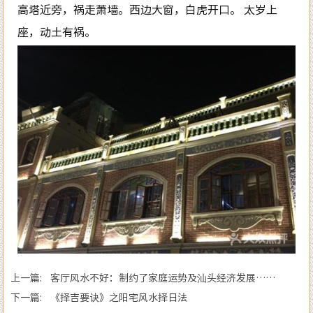
高塔近旁，祸走萧墙。西边大窗，白虎开口。 太岁上
座，动土有祸。
上一篇: 客厅风水不好：制约了家庭运势及汕头经济发展……
下一篇: 《择吉要诀》之阳宅风水择日法