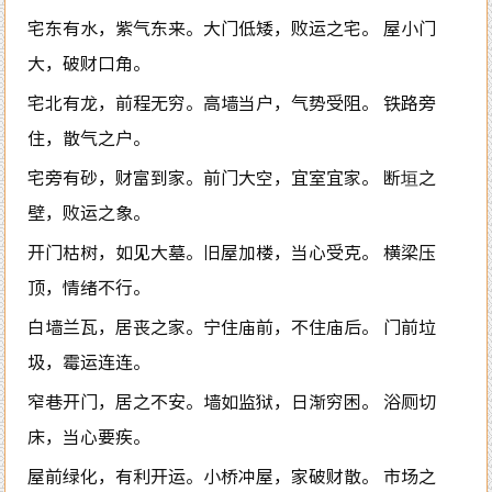
宅东有水，紫气东来。大门低矮，败运之宅。 屋小门
大，破财口角。
宅北有龙，前程无穷。高墙当户，气势受阻。 铁路旁
住，散气之户。
宅旁有砂，财富到家。前门大空，宜室宜家。 断垣之
壁，败运之象。
开门枯树，如见大墓。旧屋加楼，当心受克。 横梁压
顶，情绪不行。
白墙兰瓦，居丧之家。宁住庙前，不住庙后。 门前垃
圾，霉运连连。
窄巷开门，居之不安。墙如监狱，日渐穷困。 浴厕切
床，当心要疾。
屋前绿化，有利开运。小桥冲屋，家破财散。 市场之