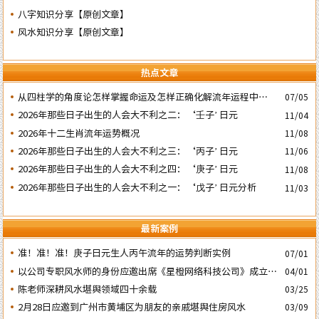
八字知识分享【原创文章】
风水知识分享【原创文章】
热点文章
​从四柱学的角度论怎样掌握命运及怎样正确化解流年运程中的灾
07/05
祸
2026年那些日子出生的人会大不利之二：‘壬子’ 日元
11/04
2026年十二生肖流年运势概况
11/08
2026年那些日子出生的人会大不利之三：‘丙子’ 日元
11/06
2026年那些日子出生的人会大不利之四：‘庚子’ 日元
11/08
2026年那些日子出生的人会大不利之一：‘戊子’ 日元分析
11/03
最新案例
准！准！准！庚子日元生人丙午流年的运势判断实例
07/01
以公司专职风水师的身份应邀出席《星橙网络科技公司》成立5
04/01
周年庆典
陈老师深耕风水堪舆领域四十余载
03/25
2月28日应邀到广州市黄埔区为朋友的亲戚堪舆住房风水
03/09