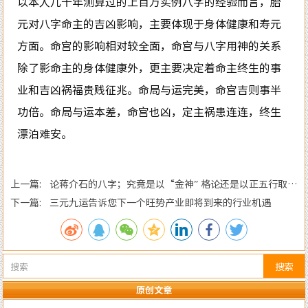
以本人几十年测算过的上百万实例八字的经验而言，胎
元对八字命主的吉凶影响，主要体现于身体健康和寿元
方面。命宫的影响相对较全面，命宫与八字用神的关系
除了影命主的身体健康外，更主要决定着命主终生的事
业和吉凶祸福贵贱征兆。命局与运完美，命宫吉则事半
功倍。命局与运本差，命宫也凶，定主祸患连连，终生
漂泊难安。
上一篇: 论蒋介石的八字；究竟是以“金神” 格论还是以正五行取用
论才更正确？
下一篇: 三元九运告诉您下一个旺势产业即将到来的行业机遇
搜索
原创文章