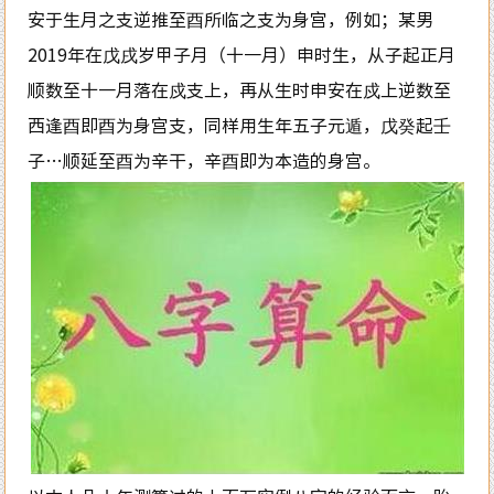
安于生月之支逆推至酉所临之支为身宫，例如；某男
2019年在戊戌岁甲子月（十一月）申时生，从子起正月
顺数至十一月落在戍支上，再从生时申安在戍上逆数至
西逢酉即酉为身宫支，同样用生年五子元遁，戊癸起壬
子…顺延至酉为辛干，辛酉即为本造的身宫。