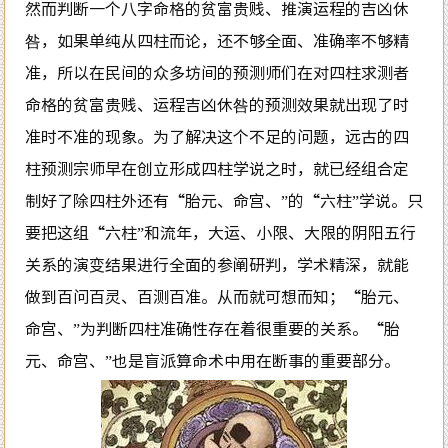
然而判断一个八字命格的贫富贵贱、推演运程的吉凶休
咎，如果单纯从四柱而论，还不够全面、准确率不够精
准，所以在民间的众多坊间的预测师们在对四柱求测者
命格的贫富贵贱、运程吉凶休咎的预测效果就出现了时
准时不准的现象。为了解决这个不足的问题，远古的四
柱预测宗师早在创立形成四柱学说之时，就已经组合定
制好了除四柱外还有“胎元、命宫、”的“六柱”学说。只
要把这组“六柱”和流年，大运、小限、大限的阴阳五行
关系的演变结果进行全面的参阐研判，学术精深，就能
做到百问百灵、百测百准。从而就可想而知；“胎元、
命宫、”为判断四柱准确性存在着很重要的关系。“胎
元、命宫、”也是盲派算命术中用在断事的重要部分。