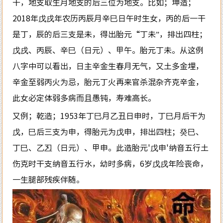
干，地支取生月地支的后三位为地支。比如；坤造；
2018年戊戌年农历丙辰月辛巳日午时生女，丙的后一干
是丁，辰的后三支是未，得出胎元“丁未”，排出四柱；
戊戌、丙辰、辛巳（日元）、甲午。胎元丁未。从这例
八字中可以看出，日主辛金生春月无气，又土多金埋，
辛金至弱丙火为忌，胎元丁火再来官杀混杂齐克辛金，
此女必定体弱多病而且愚钝，寿难高长。
又例；乾造；1953年丁巳月乙丑日申时，丁巳月后干为
戊，巳后三支为申，得胎元为戊申，排出四柱；癸巳、
丁巳、乙丒（日元）、甲申。此造胎元'戊申'纳音五行土
伤克时干支纳音五行水，幼时多病，6岁戊戌年险丧命，
一生腿部残疾伴随。