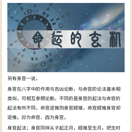
另有身宫一说，
身宫在八字中的作用与吉凶论断，与命宫的论法基本相
类似，可相互参照论断。不同的是身宫的起法与命宫的
起法有所不同，命宫逆推则身宫顺推，命宫顺推身宫却
逆推。卯为命宫、酉为身宫。
身宫起法；身宫同样从子起正月，顺推至生月，把生时