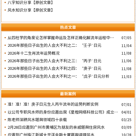
八字知识分享【原创文章】
风水知识分享【原创文章】
热点文章
​从四柱学的角度论怎样掌握命运及怎样正确化解流年运程中的灾
07/05
祸
2026年那些日子出生的人会大不利之二：‘壬子’ 日元
11/04
2026年十二生肖流年运势概况
11/08
2026年那些日子出生的人会大不利之三：‘丙子’ 日元
11/06
2026年那些日子出生的人会大不利之四：‘庚子’ 日元
11/08
2026年那些日子出生的人会大不利之一：‘戊子’ 日元分析
11/03
最新案例
准！准！准！庚子日元生人丙午流年的运势判断实例
07/01
以公司专职风水师的身份应邀出席《星橙网络科技公司》成立5
04/01
周年庆典
陈老师深耕风水堪舆领域四十余载
03/25
2月28日应邀到广州市黄埔区为朋友的亲戚堪舆住房风水
03/09
应邀到广州珠江新城太平洋金融大厦堪舆调理风水
10/28