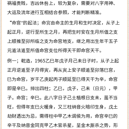
祸福贵贱，吉凶休咎上，较为复杂，需要对八字用神、
大运及流年进行互相结合参照，才能判断精准。
“命宫”的起法；命宮由命主的生月和生时决定，从子上
起正月，逆行至所生之月，再把生时安在生月所值之支
上顺推至卯所临之支为命宫地支，继之用出生年干五子
元遁法遁至所值命宫支位所得天干即命宫天干。
例一；乾造，1965乙巳年戊子月己未日子时，从子上起
正月逆遁至子月得寅，再从寅上安子顺遁至卯落巳宫，
巳为命宫，岁干乙庚起丙子顺延至巳得天干为辛，命宫
即是辛巳。排出四柱；乙巳，戊子，己未（日元），甲
子。命宫；辛巳。此八字日子己土植根日支未，虽不当
旺，但得年支巳火暖身，又三柱纳音火暗印生身，戊土
劫财透出为忌，需得柱中甲乙木调侯为用，命宫辛巳的
辛干及纳音金同克甲乙木官杀星，呈金木厮杀之势，形