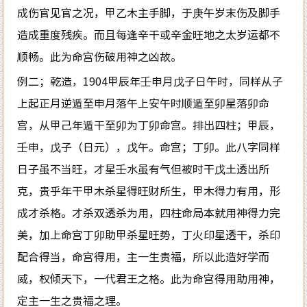
成伤官见官之况，甲乙木主手脚，于庚午岁末伤及脚手
造成重度残疾。而且每逢辛干或辛金旺地之太岁运都不
顺畅。此为命宫伤破用神之凶故。
例二；乾造，1904甲辰年壬申月戊子日午时，同样从子
上起正月逆遁至申月落午上安午时顺遁至卯星落卯命
宫，从甲己年遁干至卯为丁卯命宫。排出四柱；甲辰，
壬申，戊子（日元），戊午。命宫；丁卯。此八字同样
日子虽不当旺，才星壬水虽有气但被时干戊土透出所
克，贵乎年干甲木杀星得旺财所生，甲木得力有用，形
成才杀格。才杀双透杀为用，四柱命局本就用神得力完
美，加上命宫丁卯助甲杀星旺势，丁火印星透干，杀印
配合得当，命宫得用，主一生贵福，所以此造好学而
威，权倾天下，一代君王之格。此为命宫得用助用神，
定主一生之贵福之理。