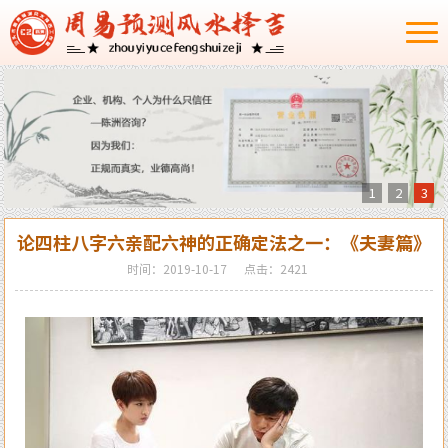
1
2
3
论四柱八字六亲配六神的正确定法之一：《夫妻篇》
时间：2019-10-17
点击：2421