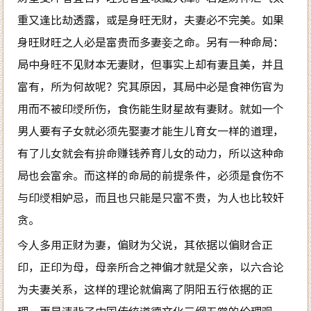
重又逢比劫透露，或是身旺无财，夫妻必不完美。如果
身旺财旺之人必是富贵而多妻妾之命。另有一种命局：
局中身旺不见财本无妻财，但事实上却有妻且美，并且
富有，所为何故呢？究其原因，其局中必是食神伤官为
用而不被印绶所伤，食伤能生财星故有妻财。就如一个
男人要有子女就必须先娶妻才能生儿育女一样的道理，
有了儿女就会有拚命赚钱养育儿女的动力，所以这种命
局也会富余。而这样的命局的前提条件，必须是食伤不
与印绶相妒忌，而且也只能是只富不贵，为人也比较奸
贪。
今人多用正财为妻，偏财为父说，其依据以偏财合正
印，正印为母，母亲所合之神偏才就是父亲，以六合论
为夫妻关系，这样的理论就偏离了阴阳五行依据的正