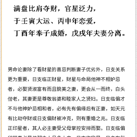
男命论妻除了看财星的喜忌判断妻子优劣外，日支关系
更为重要，日支临正财星，财星与命局他神不相妒忌
者，必娶贤淑富有而且貌美之妻，更会从一而终，白头
偕老，其妻更是尊敬翁婆和睦家人之贤妇。日支临偏才
不与他神妒忌相和者，必有先有偏缘后有正妻，如天元
有比劫夺财或日支偏财被冲克，则有重婚之兆。日支临
正印星者，其人必主妻受父母掌控安排而娶。日支临偏