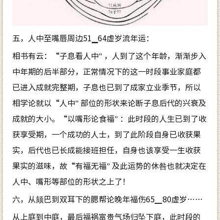
五，人中至嘴唇周边51▁64虚岁流年运：
相书有云：“子息看人中” ，人到了这个年龄，渐渐步入
中年期的后半部分，正常情况下的这一时段事业家庭都
已进入成就完整期，子息也已到了成家立业季节，所以
相学论就以“人中” 部位的形状来论断子息后代的兴衰及
成就的大小。“以嘴形论食福” ：此时段的人生已到了收
获享受期，一个成功的人士，到了此阶段自身已收获果
实，后代也已长成能接班担任，自身也该享受一生收获
果实的滋味，故“有福无福” 及此运势的休咎也就决定在
人中、嘴形等部位的形状之上了！
六，从颏巴到双耳下的腮帮论晚年福伤65▁80虚岁……
从上庭到中庭，最后福祸富贵气场归坠下庭，此时段的