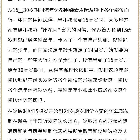
从15▁30岁期间流年运都围绕着发际及额上各个部位而
行，中国的民间风俗，当小孩长到15虚岁时，大多地方
都有给小孩办“出花园” 宴席的习俗，代表着人长到15虚
岁时就已经告别童年，步入了一个有自己思维、辨别能
力的少年，而国家法定年龄也规定了14周岁开始就要为
自己的一些重大行为附予责任了。所有当到了15虚岁开
始至30虚岁期间，从相学派理论依据中，就把这段年龄
阶段归纳在额头发际等各个部位的形状来论断这一阶段
各个流年运福祸休咎。特别是学业和事业成败都受这个
阶段运势的影响。
在这段时期15虚岁开始到24岁虚岁相学界定的流年部位
都在额头上半部近发际边缘地方，这些地方的形状的饱
满度和秀气度差别都代表的是所受教育和辨别选择及人