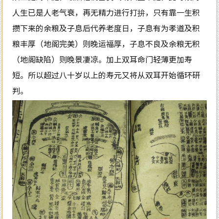
人生已是人老气衰，再无精力进行打拚，只有靠一生积
攒下来的余粮及子息后代养老度日，子息有为孝道及积
粮丰厚（地阁完美）则晚运福厚，子息不良及余粮无积
（地阁缺陷）则晚景凄凉。加上双耳命门轻薄更加寿
短。所以超过八十岁以上的寿元又将从双耳开始循环研
判。