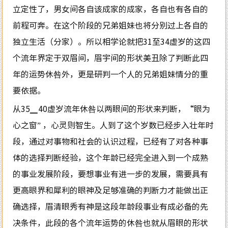
立定性了，男女间各自该成家的成家，各自也有各自的
前程可奔。在这个阶段的兄弟姐妹也将分别过上各自的
独立生活（分家）。所以相学论就把31至34虚岁的这四
个流年界定于双眉间，眉宇间的形状美丑除了判断此四
年的运势休咎外，更是研判一个人的兄弟姐妹情分的重
要依据。
从35▁40虚岁流年休咎以两眼间的形状来判断，“眼为
心之窗” ，心灵则智生。人到了这个岁数已经步入壮年时
段，通过对事物和社会的认识过程，已经有了对各种事
体的选择判断经验，这个年龄已经完全进入到一个成熟
的事业发展阶段，要想事业有进一步的发展，需要具有
更高眼界和犀利的眼神及足够准确的判断力才能做出正
确选择，眉清眼秀有神是这段年龄段事业有成必备的先
决条件，此段的各个流年运势的休咎也就从眉眼的形状