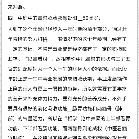
来判断。
四，中庭中的鼻梁及脸脥颧骨41▁50虚岁：
人到了这个年龄已经步入中年时期的前半部分，通过壮
年阶段的努力打拚，一般情况下的这个年龄期已经有了
一定的基础，不管是事业或是经济都有了一定的积攒和
贮存。“以鼻看财” ，故相学论中把鼻梁的形状与三庭五
官的适配度视为一个人一生的财势大小的依据。而此段
年龄正是一生中事业发展的成熟收获期，事业发展操作
正确的话大有更上一层楼的趋势。所以就需要有更丰富
的营养来补充体力精力，要有充分的营养成分，不外乎
要具有很好的消化吸收功能▁肠胃功能和两颧骨（肺
部）的气量活力，所以在“相学” 论中鼻梁的上半部看胃
功能、下半部看肠功能。而两颧骨则论威权（中医看颧
论肺疾）。在这段时间段通过观看鼻梁和两颧的形状气