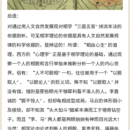
后语：
对通过用人文自然发展观对相学“三庭五官” 排流年法的
依据剖析，可见相学理论的依据是具有人文自然发展规
律的科学依据的，是辨证的！所谓：“相由心生” 的道
理，西方的“心理学” 正是基于相学理论的基础，通过观
察一个人的相貌和言行举指来推断分析一个人的内心世
界。俗有：“人不可貌相” 一句，往往被用于一个“以貌
取人” 、“以貌论人” 的贬义词，殊不知“以貌取人” 并
没有错，错的是那些眼光不够犀利看不准人的人。李嘉
诚的“貌不惊人” ，但却龟相成型成局，马云的体形弱小
及猥琐，却不知其“头大如斗”脑桨丰满而工于猎奇钻空
子。而且“李、马” 两人都是两眼炯炯有神而目光远大！
当然：相学论中论述判断人的相貌、富贵贫贱、福祸休