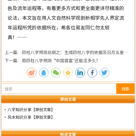
咎及流年运程等，有着更多方式和更全面更详尽精准的
论法，本文旨在用人文自然科学观剖析相学先人界定流
年运程所凭的依据所在，希各位易友同仁勿太较
真！……
上一篇: 四柱八字预测总纲之：生成四柱八字的依据及日月五星主
政的各自特性……
下一篇: 用四柱八字预测“中国首富”还能活多久？
搜索
原创文章
八字知识分享【原创文章】
风水知识分享【原创文章】
热点文章