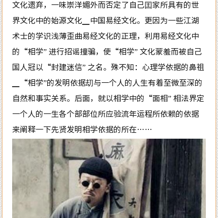
文化遗弃，一味崇洋媚外而否定了自己囯家所具有的世
界文化中的始源文化▁中国易经文化。更因为一些江湖
术士的学识浅薄歪曲易经文化的正理，利用易经文化中
的“相学” 进行招谣撞骗，使“相学” 文化蒙羞而被自己
国人冠以“封建迷信” 之名。殊不知：心理学依据的鼻祖
▁“相学”的发明依据刧与一个人的人生有着至微至深的
自然和事实关系。后面，就以相学中的“面相” 相法界定
一个人的一生各个部部位所应验流年运程所依赖的依据
来阐释一下先贤发明相学依据的所在……