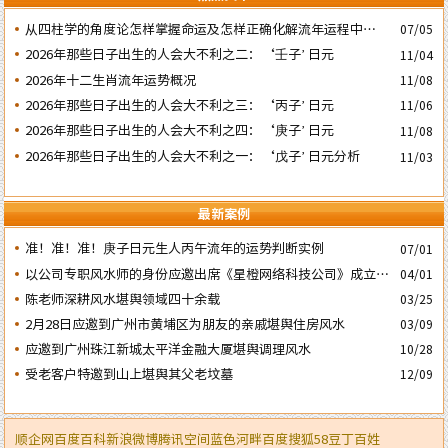
​从四柱学的角度论怎样掌握命运及怎样正确化解流年运程中的灾
07/05
祸
2026年那些日子出生的人会大不利之二：‘壬子’ 日元
11/04
2026年十二生肖流年运势概况
11/08
2026年那些日子出生的人会大不利之三：‘丙子’ 日元
11/06
2026年那些日子出生的人会大不利之四：‘庚子’ 日元
11/08
2026年那些日子出生的人会大不利之一：‘戊子’ 日元分析
11/03
最新案例
准！准！准！庚子日元生人丙午流年的运势判断实例
07/01
以公司专职风水师的身份应邀出席《星橙网络科技公司》成立5
04/01
周年庆典
陈老师深耕风水堪舆领域四十余载
03/25
2月28日应邀到广州市黄埔区为朋友的亲戚堪舆住房风水
03/09
应邀到广州珠江新城太平洋金融大厦堪舆调理风水
10/28
受老客户特邀到山上堪舆其父老坟墓
12/09
顺企网
百度百科
新浪微博
腾讯空间
蓝色河畔
百度
搜狐
58
豆丁
百姓