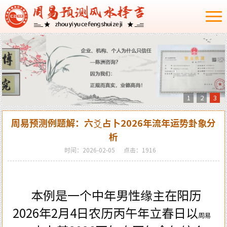
1
2
3
周易预测例题解：六爻占卜2026年流年运势卦象分
析
时间：2026-02-05
点击：1916
本例是一个中年男性缘主在阳历
2026
年
2
月
4
日农历丙午年立春日以
周易