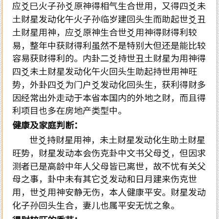
应爻巳火子孙爻原神得相气生合世用，又得四爻未
土财星发动化午火子孙临岁建回头生而助起世爻丑
土财星用神，应爻原神生合世爻用神得财得利较
易，整年中获财得利虽然不是特别大但还是能比较
容易获财得利的。内卦二爻持世丑土财星为用神得
四爻未土财星发动化午火回头生助起持世用神旺
势，外卦四爻为门户爻发动化回头生，获利得财多
因经常出外走动于本省本国内的外地之财，而且得
利项目也多在房地产类型中。
健康及家庭判断：
世爻持财星用神，未土财星发动化生助土财星
旺势，财星发动本会伤克卦中文书父母爻，但因求
测者已是高龄中年人父母皆已离世，故不忧有关父
母之事，卦中未有其它爻发动和日月建来伤克世
用，世爻用神安静无伤，本人健康平安。财星发动
化子孙回头生合，妻儿也属平安无忧之象。