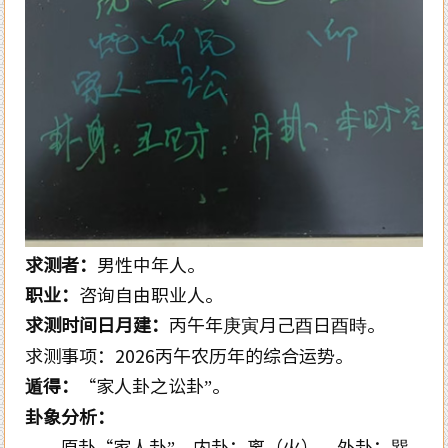
求测者：
男性中年人。
职业：
咨询自由职业人。
求测时间日月建：
丙午年庚寅月己酉日酉時。
求测事项：
2026
丙午农历年的综合运势。
遁得：
“家人卦之讼卦”。
卦象分析：
原卦“家人卦”，内卦：离（火）。外卦：巽