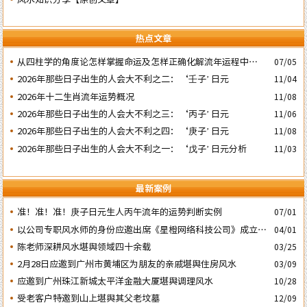
热点文章
​从四柱学的角度论怎样掌握命运及怎样正确化解流年运程中的灾
07/05
祸
2026年那些日子出生的人会大不利之二：‘壬子’ 日元
11/04
2026年十二生肖流年运势概况
11/08
2026年那些日子出生的人会大不利之三：‘丙子’ 日元
11/06
2026年那些日子出生的人会大不利之四：‘庚子’ 日元
11/08
2026年那些日子出生的人会大不利之一：‘戊子’ 日元分析
11/03
最新案例
准！准！准！庚子日元生人丙午流年的运势判断实例
07/01
以公司专职风水师的身份应邀出席《星橙网络科技公司》成立5
04/01
周年庆典
陈老师深耕风水堪舆领域四十余载
03/25
2月28日应邀到广州市黄埔区为朋友的亲戚堪舆住房风水
03/09
应邀到广州珠江新城太平洋金融大厦堪舆调理风水
10/28
受老客户特邀到山上堪舆其父老坟墓
12/09