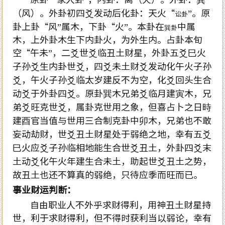
（风）。外卦初四爻发动后化卦：天火“
”。原
讼卦
卦上卦“风”属木，下卦“火”。本卦在
中属
巽卦
木，上外卦木生下内卦火，为外生内。占卦本旬
空“午未”，二爻世爻临丑土财星，外卦五爻巳火
子孙爻生内卦世爻，四爻未土财爻发动化午火子孙
爻，午火子孙爻临太岁建反不为空，化爻回头生合
动爻于外卦四爻。原卦巽木兄弟爻临月建寅木，兄
弟爻旺克世爻，属卦克世用之象，但喜占卜之日時
建酉官当值与世用三合制克卦中卯木，兄弟也不敢
妄动劫财，世爻丑土财星处于弱绝之地，幸有五爻
巳火应爻子孙临相地能生合世爻丑土，外卦四爻末
土动爻化午火年建生合未土，助起世爻丑土之势，
故丑土也还不算真的弱绝，只待应季而旺而已。
事业财运判断：
自由职业人不外乎求财得利，用神丑土财星持
世，利于求财得利，但不得时获利当以弱论，幸有