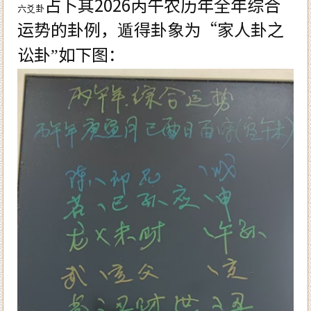
占卜其
2026
丙午农历年全年综合
六爻卦
运势的卦例，遁得卦象为“家人卦之
讼卦”如下图：