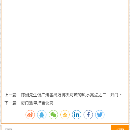
上一篇: 陈洲先生谈广州番禺万博天河城的风水亮点之二：开门迎
龙纳水
下一篇: 奇门遁甲择吉诀窍
搜索