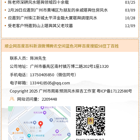
周年庆典
陈老师深耕风水堪舆领域四十余载
03/25
2月28日应邀到广州市黄埔区为朋友的亲戚堪舆住房风水
03/09
应邀到广州珠江新城太平洋金融大厦堪舆调理风水
10/28
受老客户特邀到山上堪舆其父老坟墓
12/09
顺企网
百度百科
新浪微博
腾讯空间
蓝色河畔
百度
搜狐
58
豆丁
百姓
联系人员：陈洲先生
公司地址：广州市番禺区南村镇万博二路202号1座1320
手机电话：
13750405850
（微信同号）
电子邮箱：
1334418505@qq.com
Copyright 2025 广州市周易预测风水择吉工作室
粤ICP备17122580号
网站访问量：2209448