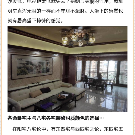
沙发低，电视柜太低就失去了拱朝与关欄的作用，就如
明堂直泻无阻的一样而不守财不聚财。人坐下的感觉也
就有居高望下惊悚的感觉。
各命卦宅主与八宅各宅装修材质颜色的选择…
在阳宅八宅论中，有东四宅与西四宅之论，东四宅五