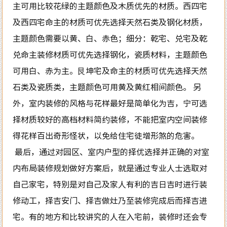
主可用比较花绿的主题颜色及木质优先的材质。西四宅
及西四宅命主的材质可优先选择天然石类及钢化材质，
主题颜色需要以黄、白、赤色；细分：乾宅、兑宅及乾
兑命主装修材质可优先选择钢化，瓷质材料，主题颜色
可用白、赤为主。艮坤宅及命主的材质可优先选择天然
石类及瓷质类，主题颜色可用黄及黄红相间颜色。 另
外，室内装修的风格与花样最好是简单化为吉，宁可选
择材质较好的高档材料简约装修，不能把室内空间装修
得花样百出奇形怪状，以免给住宅徒增形煞的危害。
最后，通过对园区、室内户型的择优选择并正确的对室
内布局装修规划做好方案后，就是通过专业人士选取对
自己家宅，特别是对自己及家人有利的吉日吉时进行装
修动工，择吉安门、择吉做灶乃至装修完成后而择吉进
宅。有的地方和比较讲究的人在入宅前，装修时还会专