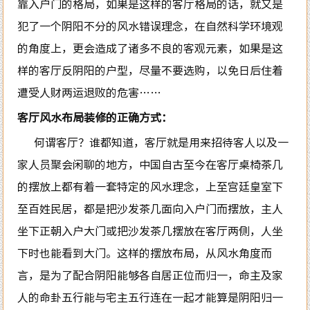
靠入户门的格局，如果是这样的客厅格局的话，就又是
犯了一个阴阳不分的风水错误理念，在自然科学环境观
的角度上，更会造成了诸多不良的客观元素，如果是这
样的客厅反阴阳的户型，尽量不要选购，以免日后住着
遭受人财两运退败的危害……
客厅风水布局装修的正确方式：
何谓客厅？谁都知道，客厅就是用来招待客人以及一
家人员聚会闲聊的地方，中国自古至今在客厅桌椅茶几
的摆放上都有着一套特定的风水理念，上至宫廷皇室下
至百姓民居，都是把沙发茶几面向入户门而摆放，主人
坐下正朝入户大门或把沙发茶几摆放在客厅两侧，人坐
下时也能看到大门。这样的摆放布局，从风水角度而
言，是为了配合阴阳能够各自居正位而归一，命主及家
人的命卦五行能与宅主五行连在一起才能算是阴阳归一