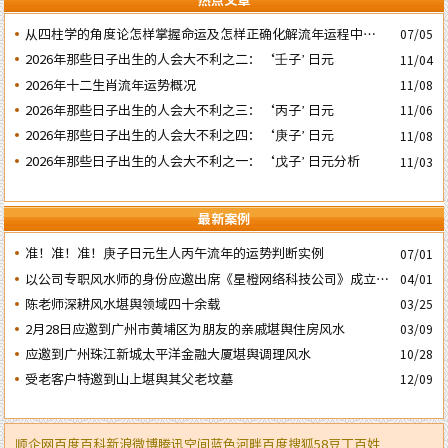
​从四柱学的角度论怎样掌握命运及怎样正确化解流年运程中的灾
07/05
祸
2026年那些日子出生的人会大不利之二：‘壬子’ 日元
11/04
2026年十二生肖流年运势概况
11/08
2026年那些日子出生的人会大不利之三：‘丙子’ 日元
11/06
2026年那些日子出生的人会大不利之四：‘庚子’ 日元
11/08
2026年那些日子出生的人会大不利之一：‘戊子’ 日元分析
11/03
最新案例
准！准！准！庚子日元生人丙午流年的运势判断实例
07/01
以公司专职风水师的身份应邀出席《星橙网络科技公司》成立5
04/01
周年庆典
陈老师深耕风水堪舆领域四十余载
03/25
2月28日应邀到广州市黄埔区为朋友的亲戚堪舆住房风水
03/09
应邀到广州珠江新城太平洋金融大厦堪舆调理风水
10/28
受老客户特邀到山上堪舆其父老坟墓
12/09
顺企网
百度百科
新浪微博
腾讯空间
蓝色河畔
百度
搜狐
58
豆丁
百姓