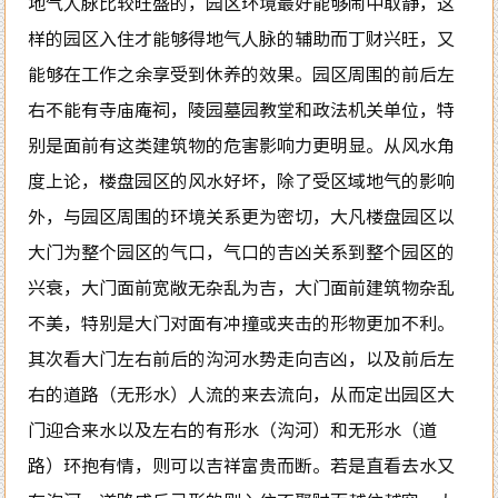
地气人脉比较旺盛的，园区环境最好能够闹中取静，这
样的园区入住才能够得地气人脉的辅助而丁财兴旺，又
能够在工作之余享受到休养的效果。园区周围的前后左
右不能有寺庙庵祠，陵园墓园教堂和政法机关单位，特
别是面前有这类建筑物的危害影响力更明显。从风水角
度上论，楼盘园区的风水好坏，除了受区域地气的影响
外，与园区周围的环境关系更为密切，大凡楼盘园区以
大门为整个园区的气口，气口的吉凶关系到整个园区的
兴衰，大门面前宽敞无杂乱为吉，大门面前建筑物杂乱
不美，特别是大门对面有冲撞或夹击的形物更加不利。
其次看大门左右前后的沟河水势走向吉凶，以及前后左
右的道路（无形水）人流的来去流向，从而定出园区大
门迎合来水以及左右的有形水（沟河）和无形水（道
路）环抱有情，则可以吉祥富贵而断。若是直看去水又