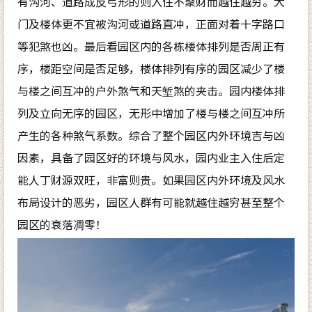
有沟河、道路成反弓形的则入住不聚财而越住越穷。大
门及楼体更不宜被沟河或道路直冲，正面对着十字路口
等犯煞也凶。最后看园区内的各栋楼体排列是否周正有
序，楼距空间是否足够，楼体排列有序的园区减少了楼
与楼之间互冲的户外煞气和天堑煞的夹击。园内楼体排
列及立向无序的园区，无形中增加了楼与楼之间互冲所
产生的各种煞气系数。综合了整个园区内外环境吉与凶
因素，具备了园区好的环境与风水，园内业主入住后定
能人丁财源双旺，非富则贵。如果园区内外环境及风水
布局设计的恶劣，园区人群有可能就越住越穷甚至整个
园区的衰落凋零！