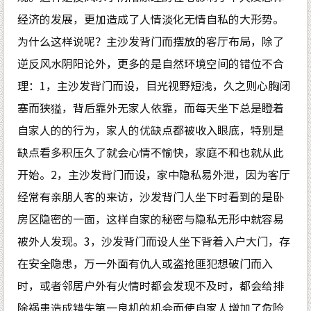
经济的发展，更加造成了人情淡化无情自私的大形势。
为什么这样说呢？主沙发背门而摆放的客厅布局，除了
逆反风水阴阳论外，更多的是自然环境空间的错位不合
理：1，主沙发背门而设，目光视野短浅，久之则心胸闭
塞而狭獈，背后靠外无家人依靠，而每天坐下总是瞪着
自家人的的行为，家人的优缺点都被收入眼底，特别是
缺点看多积压久了就会心情不愉快，家庭不和也就从此
开始。2，主沙发背门而设，家中隐私易外泄，因为客厅
经常有亲朋人客的来访，沙发背门人坐下时看到的是卧
房区隐密的一面，这样自家的秘密与隐私无形中就容易
被外人发现。3，沙发背门而设人坐下背着入户大门，存
在安全隐患，万一外面有仇人或盗抢匪犯想破门而入
时，或者邻居户外有火情时都会发现不及时，都会给排
除祸患造成错失第一良机的机会而使自家人增加了危险