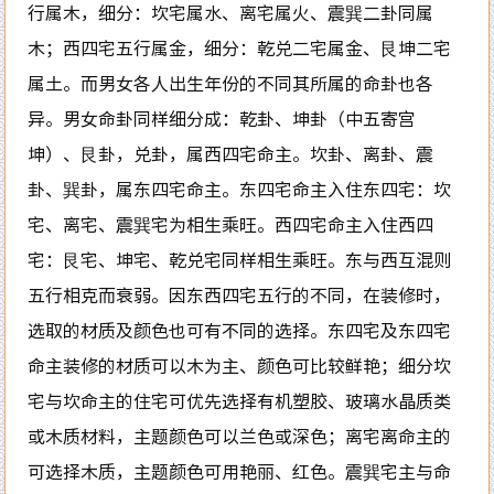
行属木，细分：坎宅属水、离宅属火、震巽二卦同属
木；西四宅五行属金，细分：乾兑二宅属金、艮坤二宅
属土。而男女各人出生年份的不同其所属的命卦也各
异。男女命卦同样细分成：乾卦、坤卦（中五寄宫
坤）、艮卦，兑卦，属西四宅命主。坎卦、离卦、震
卦、巽卦，属东四宅命主。东四宅命主入住东四宅：坎
宅、离宅、震巽宅为相生乘旺。西四宅命主入住西四
宅：艮宅、坤宅、乾兑宅同样相生乘旺。东与西互混则
五行相克而衰弱。因东西四宅五行的不同，在装修时，
选取的材质及颜色也可有不同的选择。东四宅及东四宅
命主装修的材质可以木为主、颜色可比较鲜艳；细分坎
宅与坎命主的住宅可优先选择有机塑胶、玻璃水晶质类
或木质材料，主题颜色可以兰色或深色；离宅离命主的
可选择木质，主题颜色可用艳丽、红色。震巽宅主与命