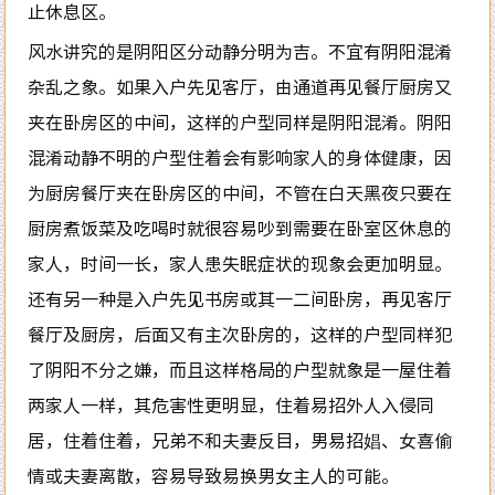
止休息区。
风水讲究的是阴阳区分动静分明为吉。不宜有阴阳混淆
杂乱之象。如果入户先见客厅，由通道再见餐厅厨房又
夹在卧房区的中间，这样的户型同样是阴阳混淆。阴阳
混淆动静不明的户型住着会有影响家人的身体健康，因
为厨房餐厅夹在卧房区的中间，不管在白天黑夜只要在
厨房煮饭菜及吃喝时就很容易吵到需要在卧室区休息的
家人，时间一长，家人患失眠症状的现象会更加明显。
还有另一种是入户先见书房或其一二间卧房，再见客厅
餐厅及厨房，后面又有主次卧房的，这样的户型同样犯
了阴阳不分之嫌，而且这样格局的户型就象是一屋住着
两家人一样，其危害性更明显，住着易招外人入侵同
居，住着住着，兄弟不和夫妻反目，男易招娼、女喜偷
情或夫妻离散，容易导致易换男女主人的可能。