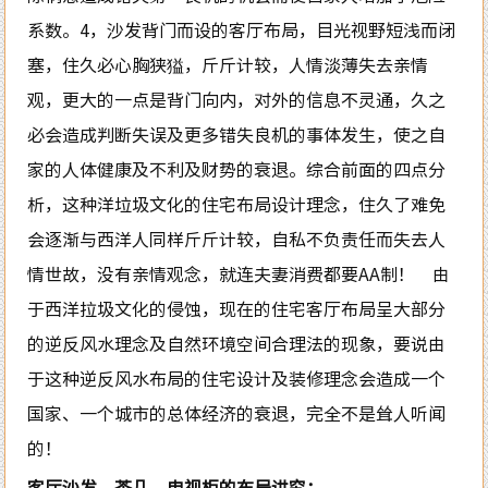
系数。4，沙发背门而设的客厅布局，目光视野短浅而闭
塞，住久必心胸狭獈，斤斤计较，人情淡薄失去亲情
观，更大的一点是背门向内，对外的信息不灵通，久之
必会造成判断失误及更多错失良机的事体发生，使之自
家的人体健康及不利及财势的衰退。综合前面的四点分
析，这种洋垃圾文化的住宅布局设计理念，住久了难免
会逐渐与西洋人同样斤斤计较，自私不负责任而失去人
情世故，没有亲情观念，就连夫妻消费都要AA制！ 由
于西洋拉圾文化的侵蚀，现在的住宅客厅布局呈大部分
的逆反风水理念及自然环境空间合理法的现象，要说由
于这种逆反风水布局的住宅设计及装修理念会造成一个
国家、一个城市的总体经济的衰退，完全不是耸人听闻
的！
客厅沙发、茶几、电视柜的布局讲究：