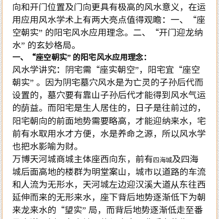
向和开门位置及门向更具有极高的风水意义，在运
用应用风水学术上有两大亮点值得观瞻：一、“座
空朝实” 的阳宅风水应用理念。二、“开门迎龙纳
水” 的玄妙格局。
一、“座空朝实” 的阳宅风水应用理念：
风水学讲究：阴宅需“座实朝空”，阳宅宜“座空
朝实” 。因为阴宅墓穴风水是为亡灵的子孙后代而
设置的，墓穴要有靠山子孙后代才能得到风水气运
的荫益。而阳宅是生人居住的，日子是往前过的，
阳宅朝向的前面地势需要略高，才能迎纳来水，宅
前有水取用水才方便，水是养命之源，所以风水学
也把水影喻为财。
万博天河城商城主体座西向东，前有
及四海
四海城
城后面高地的楼群为明堂案山，城市以道路的车流
和人流为无形水，天河城左边迎汉溪大道从东往西
延伸而来的无形来水，座下背后地势逐渐低下为朝
来龙来水的“望实” 局，而背后地势逐渐低走至番