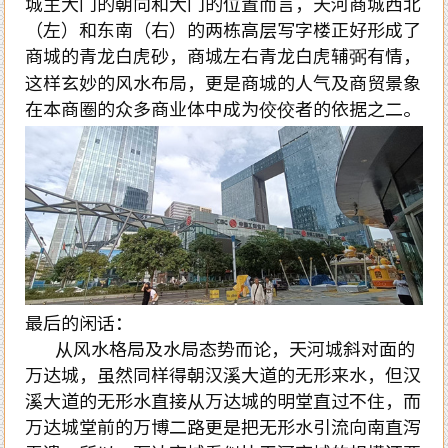
城主大门的朝向和大门的位置而言，天河商城西北
（左）和东南（右）的两栋高层写字楼正好形成了
商城的青龙白虎砂，商城左右青龙白虎辅弼有情，
这样玄妙的风水布局，更是商城的人气及商贸景象
在本商圈的众多商业体中成为佼佼者的依据之二。
最后的闲话：
从风水格局及水局态势而论，天河城斜对面的
万达城，虽然同样得朝汉溪大道的无形来水，但汉
溪大道的无形水直接从万达城的明堂直过不住，而
万达城堂前的万博二路更是把无形水引流向南直泻