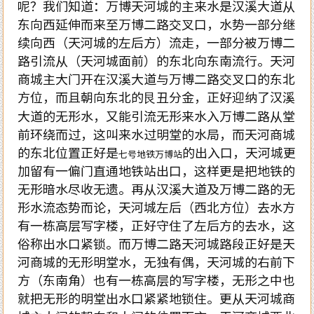
呢？我们知道：万博天河城的主来水是汉溪大道从
东向西延伸而来至万博二路交叉口，水势一部分继
续向西（天河城的左后方）流走，一部分被万博二
路引流从（天河城面前）的东北向东南流行。天河
商城主大门开在汉溪大道与万博二路交叉口的东北
方位，而且朝向东北的艮丑分金，正好迎纳了汉溪
大道的无形水，又能引流无形来水入万博二路从堂
前环绕而过，这叫来水过明堂的水局，而天河商城
的东北位置正好是
的出入口，天河城更
七号地铁万博站
加留有一偏门直通地铁站出口，这样更是把地铁的
无形暗水尽收无遗。再从汉溪大道及万博二路的无
形水流态势而论，天河城左后（西北方位）去水方
有一栋高层写字楼，正好守住了左后方的去水，这
俗称出水口紧锁。而万博二路天河城路段正好是天
河商城的无形明堂水，无独有偶，天河城的右前下
方（东南角）也有一栋高层的写字楼，无形之中也
就把无形的明堂出水口紧紧地锁住。更从天河城商