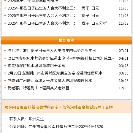
2026年十二生肖流年运势概况
11/08
2026年那些日子出生的人会大不利之三：‘丙子’ 日元
11/06
2026年那些日子出生的人会大不利之四：‘庚子’ 日元
11/08
2026年那些日子出生的人会大不利之一：‘戊子’ 日元分析
11/03
最新案例
准！准！准！庚子日元生人丙午流年的运势判断实例
07/01
以公司专职风水师的身份应邀出席《星橙网络科技公司》成立5
04/01
周年庆典
陈老师深耕风水堪舆领域四十余载
03/25
2月28日应邀到广州市黄埔区为朋友的亲戚堪舆住房风水
03/09
应邀到广州珠江新城太平洋金融大厦堪舆调理风水
10/28
受老客户特邀到山上堪舆其父老坟墓
12/09
顺企网
百度百科
新浪微博
腾讯空间
蓝色河畔
百度
搜狐
58
豆丁
百姓
联系人员：陈洲先生
公司地址：广州市番禺区南村镇万博二路202号1座1320