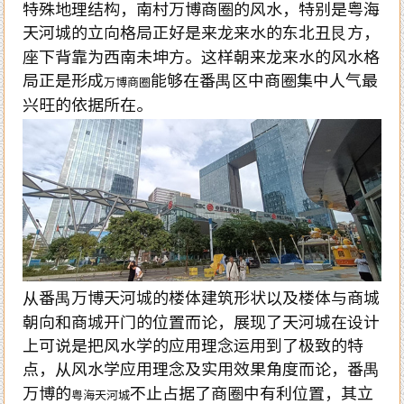
特殊地理结构，南村万博商圈的风水，特别是粤海
天河城的立向格局正好是来龙来水的东北丑艮方，
座下背靠为西南未坤方。这样朝来龙来水的风水格
局正是形成
能够在番禺区中商圈集中人气最
万博商圈
兴旺的依据所在。
从番禺万博天河城的楼体建筑形状以及楼体与商城
朝向和商城开门的位置而论，展现了天河城在设计
上可说是把风水学的应用理念运用到了极致的特
点，从风水学应用理念及实用效果角度而论，番禺
万博的
不止占据了商圈中有利位置，其立
粤海天河城