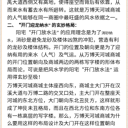
禺大道西侧又有高地，使得座空而背后有依靠，从
而来水有蓄去水有所廻转。这就是万博天河城商城
的人气能够在同一商圈中最旺盛的风水依据之一。
二、“开门迎龙纳水” 的玄妙格局
：
阳宅“开门放水法” 的应用理念是为了
消砂纳
，消砂是避免龙砂及楼体凶煞的冲犯，营造有利
水
的龙砂及楼体结构。开门的位置及朝向更是为了迎
纳有用的来水（人气）及气运。从万博天河城商城
的开门位置朝向及商城两边的两栋写字楼的形体布
局而论，可说是把风水学的阳宅“开门放水法” 运
用得玄妙至极！
万博天河城商城主体座西向东，商城主大门开在汉
溪大道与万博二路的交叉口处，主大门开在整座天
河城的东北方位，大门朝向东北丑艮方，这样就形
成了坤艮未丑格局，而且在西北方位和东南方位各
有一栋高层的写字楼。那么，万博天河城商城为什
么要用这样的布局设计及大门开在这样位置朝向