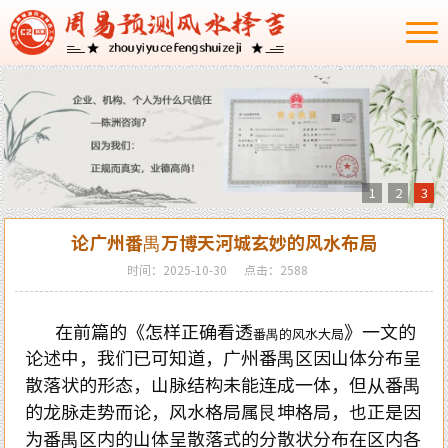
1
2
3
论广州番禺万博天河城玄妙的风水布局
时间：2025-10-30
点击：2588
在前篇的《怎样正确看透
》一文的
番禺的风水大局
论述中，我们已可知道，广州番禺区因山体分布呈
散落状的形态，山脉结构未能连成一体，但从番禺
的龙脉走势而论，风水格局属艮坤格局，也正是因
为番禺区内的山体呈散落式的分散状分布在区内各