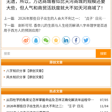
无遗，所以，万达商城看似比天河商城的规模还要
大些，但人气和商贸活跃度就大不如天河商城了！
上一篇: 2026年那些日子出生的人会大不利之一：‘戊子’ 日元分
析
下一篇: 剖析可可. 香奈儿的生辰与人生经历解读八字命理学是否适
用于西方人的预测应用？
搜索
原创文章
八字知识分享【原创文章】
风水知识分享【原创文章】
热点文章
​从四柱学的角度论怎样掌握命运及怎样正确化解流年运程中的灾
07/05
祸
2026年那些日子出生的人会大不利之二：‘壬子’ 日元
11/04