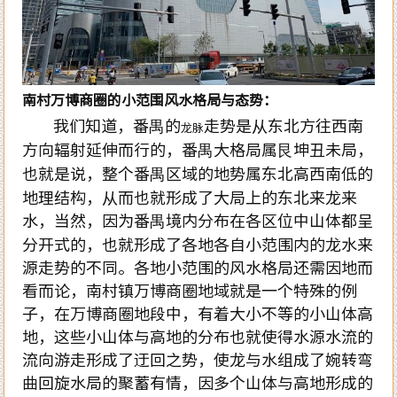
南村万博商圈的小范围风水格局与态势：
我们知道，番禺的
走势是从东北方往西南
龙脉
方向辐射延伸而行的，番禺大格局属艮坤丑未局，
也就是说，整个番禺区域的地势属东北高西南低的
地理结构，从而也就形成了大局上的东北来龙来
水，当然，因为番禺境内分布在各区位中山体都呈
分开式的，也就形成了各地各自小范围内的龙水来
源走势的不同。各地小范围的风水格局还需因地而
看而论，南村镇万博商圈地域就是一个特殊的例
子，在万博商圈地段中，有着大小不等的小山体高
地，这些小山体与高地的分布也就使得水源水流的
流向游走形成了迂回之势，使龙与水组成了婉转弯
曲回旋水局的聚蓄有情，因多个山体与高地形成的